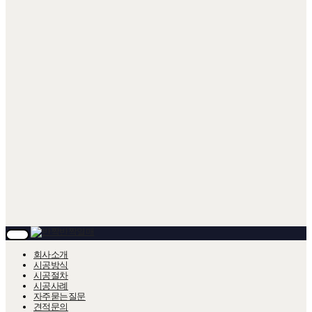
T
O
회사소개
G
시공방식
G
시공절차
L
시공사례
E
자주묻는질문
N
A
견적문의