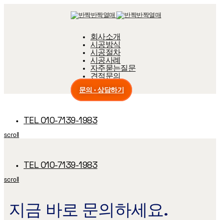
Skip
Skip
links
to
primary
navigation
회사소개
Skip
시공방식
to
content
시공절차
시공사례
자주묻는질문
견적문의
문의 · 상담하기
TEL 010-7139-1983
scroll
TEL 010-7139-1983
scroll
지금 바로 문의하세요.