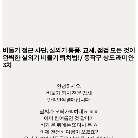
V
I
G
A
T
I
O
N
비둘기 접근 차단, 실외기 통풍, 교체, 점검 모든 것이
완벽한 실외기 비둘기 퇴치법! / 동작구 상도 래미안
3차
안녕하세요,
비둘기 퇴치 전문 업체
반짝반짝열매입니다.
날씨가 오락가락하네요 ㅎㅎ
이미 한여름인 것 같다가
비가 온 뒤에는 또다시 봄 ㅎ
이제 천천히 여름이 오겠죠?