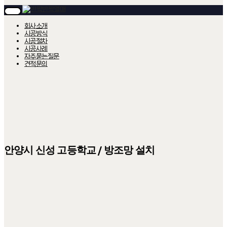
T
O
회사소개
G
시공방식
G
시공절차
L
시공사례
E
자주묻는질문
N
A
견적문의
V
I
G
A
T
I
O
N
안양시 신성 고등학교 / 방조망 설치