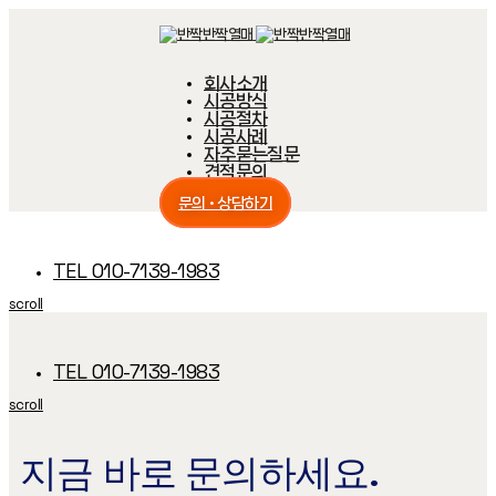
Skip
Skip
links
to
primary
navigation
회사소개
Skip
시공방식
to
content
시공절차
시공사례
자주묻는질문
견적문의
문의 · 상담하기
TEL 010-7139-1983
scroll
TEL 010-7139-1983
scroll
지금 바로 문의하세요.