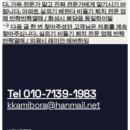
r
다. 가짜 전문가 말고 진짜 전문가에게 맡기시기 바
e
랍니다. 아파트 실외기 베란다 비둘기 퇴치 전문 업
v
체 반짝반짝열매 / 화성시 봉담읍 동일하이빌
i
N
다음 글
한 번 찾아주셨던 고객님은 저희를 계속
o
e
찾아주십니다. 실외기 비둘기 퇴치 전문 업체 반짝
u
x
반짝열매 / 의왕시 래미안 에버하임
s
t
A
A
r
r
t
t
i
i
c
c
l
l
Tel 010-7139-1983
e
e
kkamibora@hanmail.net