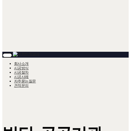
T
O
회사소개
G
시공방식
G
시공절차
L
시공사례
E
자주묻는질문
N
A
견적문의
V
I
G
A
T
I
O
N