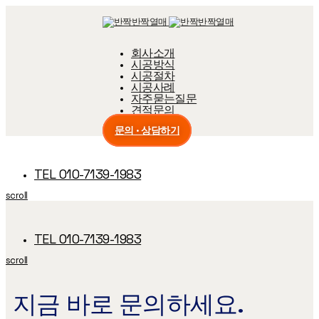
Skip
Skip
links
to
primary
navigation
회사소개
Skip
시공방식
to
content
시공절차
시공사례
자주묻는질문
견적문의
문의 · 상담하기
TEL 010-7139-1983
scroll
TEL 010-7139-1983
scroll
지금 바로 문의하세요.