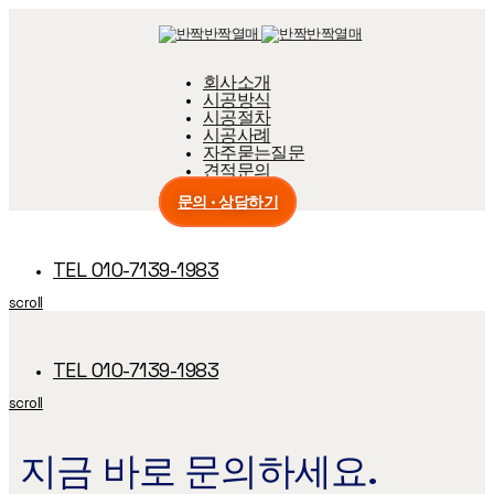
Skip
Skip
links
to
primary
navigation
회사소개
Skip
시공방식
to
content
시공절차
시공사례
자주묻는질문
견적문의
문의 · 상담하기
TEL 010-7139-1983
scroll
TEL 010-7139-1983
scroll
지금 바로 문의하세요.