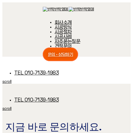
Skip
Skip
links
to
primary
navigation
회사소개
Skip
시공방식
to
content
시공절차
시공사례
자주묻는질문
견적문의
문의 · 상담하기
TEL 010-7139-1983
scroll
TEL 010-7139-1983
scroll
지금 바로 문의하세요.