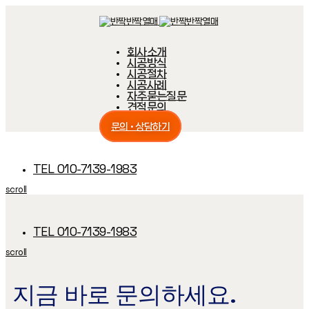
Skip
Skip
links
to
primary
navigation
회사소개
Skip
시공방식
to
content
시공절차
시공사례
자주묻는질문
견적문의
문의 · 상담하기
TEL 010-7139-1983
scroll
TEL 010-7139-1983
scroll
지금 바로 문의하세요.