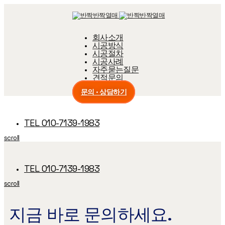
Skip
Skip
links
to
primary
navigation
회사소개
Skip
시공방식
to
content
시공절차
시공사례
자주묻는질문
견적문의
문의 · 상담하기
TEL 010-7139-1983
scroll
TEL 010-7139-1983
scroll
지금 바로 문의하세요.