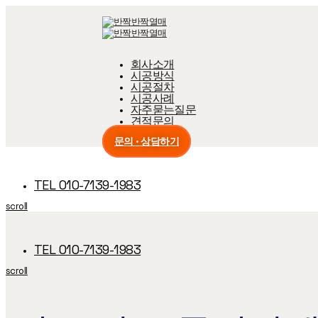
Skip
Skip
links
to
primary
navigation
Skip
회사소개
to
content
시공방식
시공절차
시공사례
자주묻는질문
견적문의
문의 · 상담하기
TEL 010-7139-1983
scroll
TEL 010-7139-1983
scroll