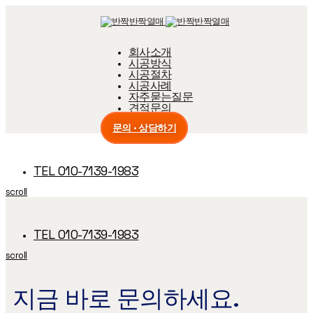
Skip
Skip
links
to
primary
navigation
회사소개
Skip
시공방식
to
content
시공절차
시공사례
자주묻는질문
견적문의
문의 · 상담하기
TEL 010-7139-1983
scroll
TEL 010-7139-1983
scroll
지금 바로 문의하세요.