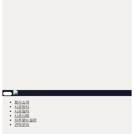
T
O
회사소개
G
시공방식
G
시공절차
L
시공사례
E
자주묻는질문
N
A
견적문의
V
I