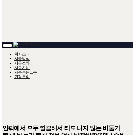
T
O
회사소개
G
시공방식
G
시공절차
L
시공사례
E
자주묻는질문
N
A
견적문의
V
I
G
A
T
I
O
N
안팎에서 모두 깔끔해서 티도 나지 않는 비둘기