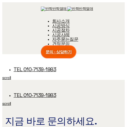
Skip
Skip
links
to
primary
navigation
회사소개
Skip
시공방식
to
content
시공절차
시공사례
자주묻는질문
견적문의
문의 · 상담하기
TEL 010-7139-1983
scroll
TEL 010-7139-1983
scroll
지금 바로 문의하세요.