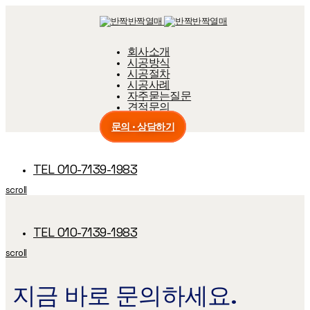
Skip
Skip
links
to
primary
navigation
회사소개
Skip
시공방식
to
content
시공절차
시공사례
자주묻는질문
견적문의
문의 · 상담하기
TEL 010-7139-1983
scroll
TEL 010-7139-1983
scroll
지금 바로 문의하세요.