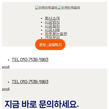
Skip
Skip
links
to
primary
navigation
회사소개
Skip
시공방식
to
content
시공절차
시공사례
자주묻는질문
견적문의
문의 · 상담하기
TEL 010-7139-1983
scroll
TEL 010-7139-1983
scroll
지금 바로 문의하세요.