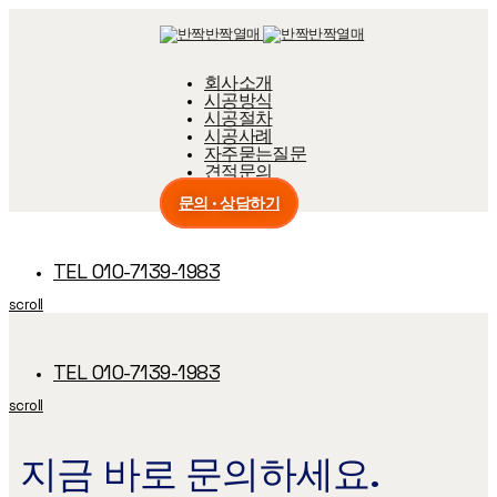
Skip
Skip
links
to
primary
navigation
회사소개
Skip
시공방식
to
content
시공절차
시공사례
자주묻는질문
견적문의
문의 · 상담하기
TEL 010-7139-1983
scroll
TEL 010-7139-1983
scroll
지금 바로 문의하세요.