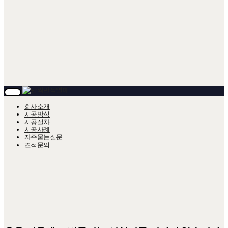
T
O
회사소개
G
시공방식
G
시공절차
L
시공사례
E
자주묻는질문
N
A
견적문의
V
I
G
A
T
I
O
N