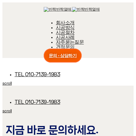
Skip
Skip
links
to
primary
navigation
회사소개
Skip
시공방식
to
content
시공절차
시공사례
자주묻는질문
견적문의
문의 · 상담하기
TEL 010-7139-1983
scroll
TEL 010-7139-1983
scroll
지금 바로 문의하세요.