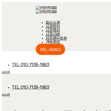
Skip
Skip
links
to
primary
navigation
Skip
회사소개
to
content
시공방식
시공절차
시공사례
자주묻는질문
견적문의
문의 · 상담하기
TEL 010-7139-1983
scroll
TEL 010-7139-1983
scroll