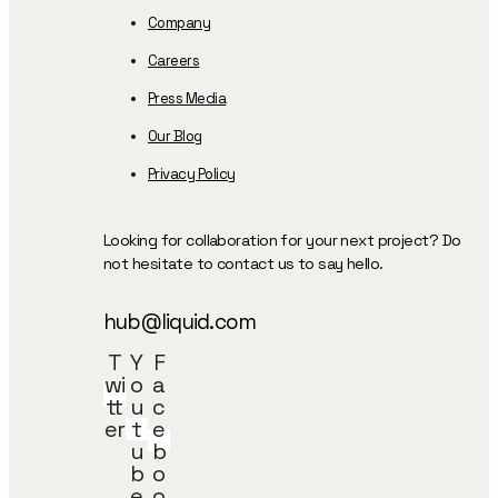
Company
Careers
Press Media
Our Blog
Privacy Policy
Looking for collaboration for your next project? Do
not hesitate to contact us to say hello.
hub@liquid.com
T
Y
F
wi
o
a
tt
u
c
er
t
e
u
b
b
o
e
o