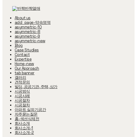
T
O
About us
G
add_page-약속영역
G
asymmetric-10
L
asymmetric-8
E
asymmetric-9
N
asymmetric-new
A
Blog
V
I
Case Studies
G
Contact
A
Expertise
T
Home-new
I
Our Approach
O
tab banner
N
갤러리
견적문의
빌딩, 공공기관, 주택, 상가
시공방식
시공사례
시공절차
시공절차
아파트 실외기공간
자주묻는질문
홈-섹션삭제전
회사소개
회사소개-1
회사소개-2